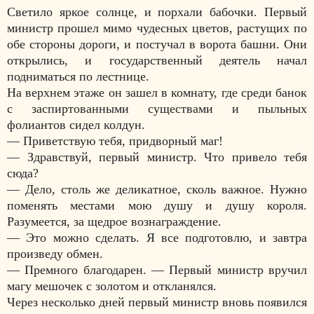
Светило яркое cолнце, и порхали бабочки. Первый
министр прошел мимо чудесных цветов, растущих по
обе стороны дороги, и постучал в ворота башни. Они
открылись, и государственный деятель начал
подниматься по лестнице.
На верхнем этаже он зашел в комнату, где среди банок
с заспиртованными существами и пыльных
фолиантов сидел колдун.
—
Приветствую тебя, придворный маг!
—
Здравствуй, первый министр. Что привело тебя
сюда?
—
Дело, столь же деликатное, сколь важное. Нужно
поменять местами мою душу и душу короля.
Разумеется, за щедрое вознаграждение.
—
Это можно сделать. Я все подготовлю, и завтра
произведу обмен.
—
Премного благодарен. — Первый министр вручил
магу мешочек с золотом и откланялся.
Через несколько дней первый министр вновь появился